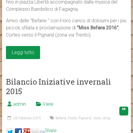
fino in piazza Libertà accompagnato dalla musica del
Complesso Bandistico di Fagagna;
Arrivo delle “Befane ” con il loro carico di dolciumi per i più
piccoli, sfilata e proclamazione di
“Miss Befana 2016”
;
Corteo verso il Pignarûl (zona via Trento);
Leggi tutto
Bilancio Iniziative invernali
2015
admin
Varie
28 Febbraio 2015
Befana
,
Festa
,
Pignarûl
,
Varie
,
verza