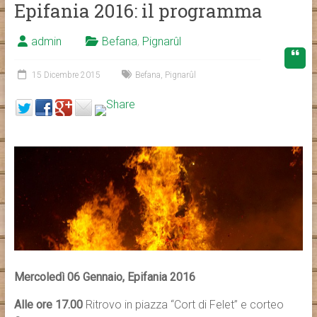
Epifania 2016: il programma
admin
Befana
,
Pignarûl
15 Dicembre 2015
Befana
,
Pignarûl
Mercoledì 06 Gennaio, Epifania 2016
Alle ore 17.00
Ritrovo in piazza “Cort di Felet” e corteo