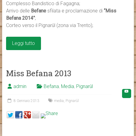
Complesso Bandistico di Fagagna;
Arrivo delle
Befane
sfilata e proclamazione di
“Miss
Befana 2014”
;
Corteo verso il Pignarûl (zona via Trento);
Leggi tutto
Miss Befana 2013
admin
Befana
,
Media
,
Pignarûl
8 Gennaio 2013
media
,
Pignarûl