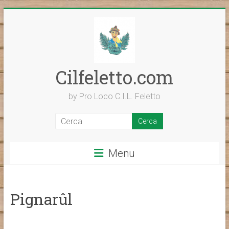
Vai
al
contenuto
Cilfeletto.com
by Pro Loco C.I.L. Feletto
Menu
Pignarûl