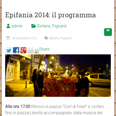
Epifania 2014: il programma
admin
Befana
,
Pignarûl
18 Dicembre 2013
Befana
,
Pignarûl
Alle ore 17.00
Ritrovo in piazza “Cort di Felet” e corteo
fino in piazza Libertà accompagnato dalla musica del