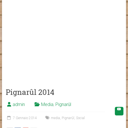
Pignarûl 2014
admin
Media
,
Pignarûl
7 Gennaio 2014
media
,
Pignarûl
,
Social