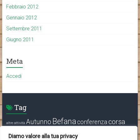
Febbraio 2012
Gennaio 2012
Settembre 2011
Giugno 2011
Meta
Accedi
Tag
Befana
corsa
Autunno
conferenza
altre attività
delle oche
media
Festa
festa di Primavera
Pignarûl
Sagra
Diamo valore alla tua privacy
programma
Social
Varie