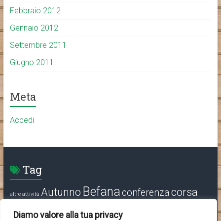
Febbraio 2012
Gennaio 2012
Settembre 2011
Giugno 2011
Meta
Accedi
Tag
Befana
corsa
Autunno
conferenza
altre attività
delle oche
media
Festa
festa di Primavera
Pignarûl
Sagra
Diamo valore alla tua privacy
programma
Social
Varie