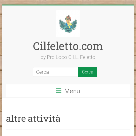
Vai
al
contenuto
Cilfeletto.com
by Pro Loco C.I.L. Feletto
Menu
altre attività