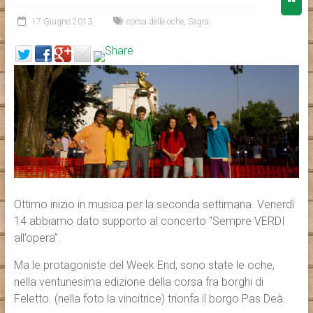
17 Giugno 2013
corsa delle oche
,
Sagra
Ottimo inizio in musica per la seconda settimana. Venerdì
14 abbiamo dato supporto al concerto “Sempre VERDI
all’opera”.
Ma le protagoniste del Week End, sono state le oche,
nella ventunesima edizione della corsa fra borghi di
Feletto. (nella foto la vincitrice) trionfa il borgo Pas Deà.